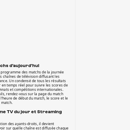
chs d'aujourd'hui
e programme des matchs de la journée
es chaînes de télévision diffusant les
ance. Un condensé de tous les résultats
r en temps réel pour suivre les scores de
nnats et compétitions internationales.
ails, rendez-vous sur la page du match
 l’heure de début du match, le score et le
e match.
e TV du jour et Streaming
tion des ayants-droits, il devient
oir sur quelle chaîne est diffusée chaque