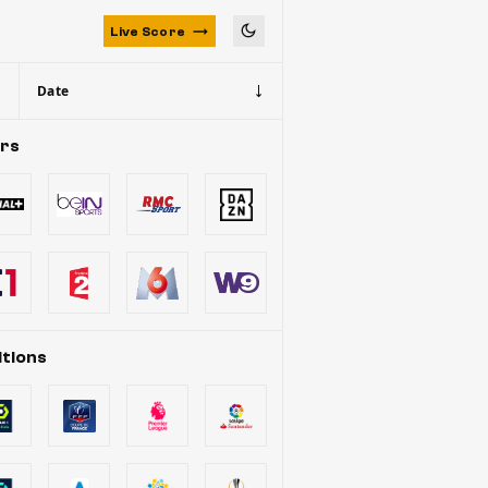
Live Score
Date
urs
tions