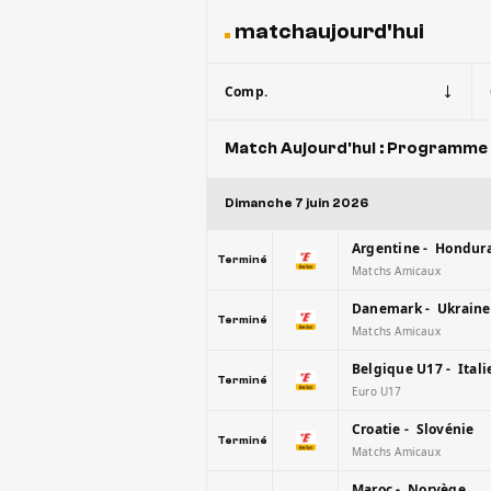
matchaujourd'hui
Comp.
Match Aujourd'hui : Programme 
Dimanche 7 juin 2026
Argentine - Hondur
Terminé
Matchs Amicaux
Danemark - Ukraine
Terminé
Matchs Amicaux
Belgique U17 - Itali
Terminé
Euro U17
Croatie - Slovénie
Terminé
Matchs Amicaux
Maroc - Norvège