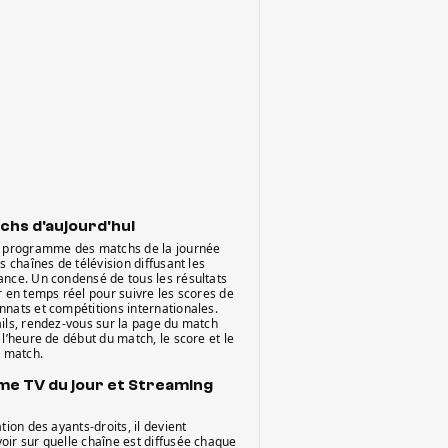
chs d'aujourd'hui
e programme des matchs de la journée
es chaînes de télévision diffusant les
ance. Un condensé de tous les résultats
r en temps réel pour suivre les scores de
nnats et compétitions internationales.
ails, rendez-vous sur la page du match
 l’heure de début du match, le score et le
e match.
e TV du jour et Streaming
tion des ayants-droits, il devient
oir sur quelle chaîne est diffusée chaque