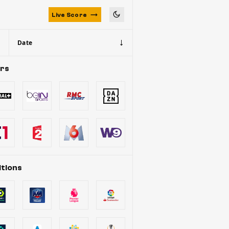
Live Score
Date
urs
tions