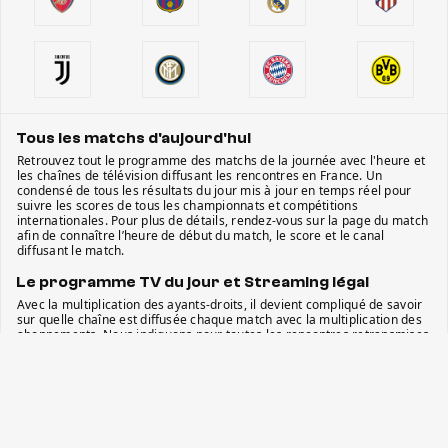
Tous les matchs d'aujourd'hui
Retrouvez tout le programme des matchs de la journée avec l'heure et
les chaînes de télévision diffusant les rencontres en France. Un
condensé de tous les résultats du jour mis à jour en temps réel pour
suivre les scores de tous les championnats et compétitions
internationales. Pour plus de détails, rendez-vous sur la page du match
afin de connaître l’heure de début du match, le score et le canal
diffusant le match.
Le programme TV du jour et Streaming légal
Avec la multiplication des ayants-droits, il devient compliqué de savoir
sur quelle chaîne est diffusée chaque match avec la multiplication des
abonnements. Nous indiquons pour toutes les rencontres retransmises
en France la ou les chaînes où vous pourrez regarder les matchs. Que
ce soit sur les chaînes gratuites de la TNT ou les chaînes payantes
(Canal +, BeIn Sports, Prime Vidéo, RMC Sport, etc.), vous serez
certains de ne rien rater de la planète football. Et si vous ne pouvez pas
être devant votre télévision au moment du match, nous vous
proposons le service de streaming qui diffusera le match légalement.