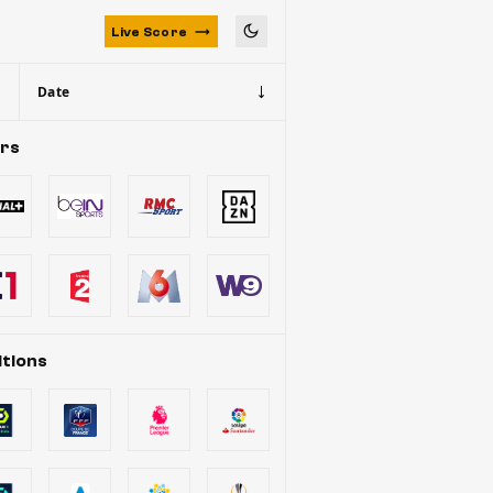
Live Score
Date
urs
tions