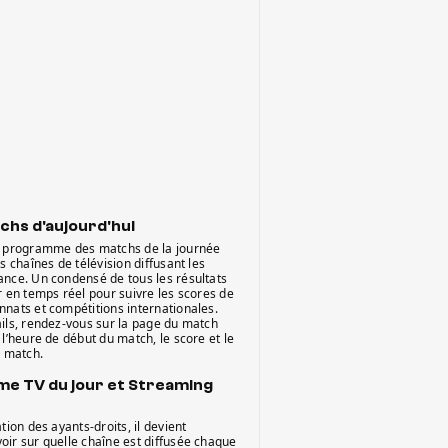
chs d'aujourd'hui
e programme des matchs de la journée
es chaînes de télévision diffusant les
ance. Un condensé de tous les résultats
r en temps réel pour suivre les scores de
nnats et compétitions internationales.
ails, rendez-vous sur la page du match
 l’heure de début du match, le score et le
e match.
e TV du jour et Streaming
tion des ayants-droits, il devient
oir sur quelle chaîne est diffusée chaque