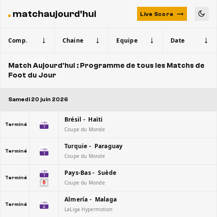
matchaujourd'hui
Live Score
Comp.
Chaine
Equipe
Date
Match Aujourd'hui : Programme de tous les Matchs de
Foot du Jour
Samedi 20 juin 2026
Brésil - Haïti
Terminé
Coupe du Monde
Turquie - Paraguay
Terminé
Coupe du Monde
Pays-Bas - Suède
Terminé
Coupe du Monde
Almería - Malaga
Terminé
LaLiga Hypermotion