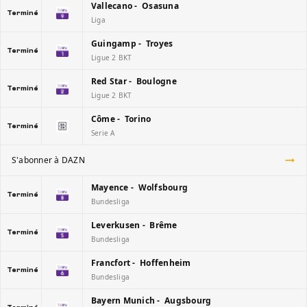
Vallecano - Osasuna
Terminé
Liga
Guingamp - Troyes
Terminé
Ligue 2 BKT
Red Star - Boulogne
Terminé
Ligue 2 BKT
Côme - Torino
Terminé
Serie A
S'abonner à DAZN
Mayence - Wolfsbourg
Terminé
Bundesliga
Leverkusen - Brême
Terminé
Bundesliga
Francfort - Hoffenheim
Terminé
Bundesliga
Bayern Munich - Augsbourg