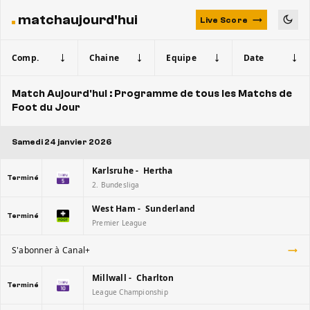
matchaujourd'hui
Live Score
Comp.
Chaine
Equipe
Date
Match Aujourd'hui : Programme de tous les Matchs de
Foot du Jour
Samedi 24 janvier 2026
Karlsruhe - Hertha
Terminé
2. Bundesliga
West Ham - Sunderland
Terminé
Premier League
S'abonner à Canal+
Millwall - Charlton
Terminé
League Championship