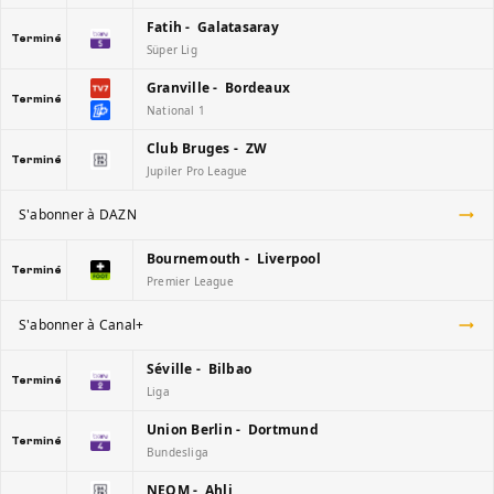
Fatih - Galatasaray
Terminé
Süper Lig
Granville - Bordeaux
Terminé
National 1
Club Bruges - ZW
Terminé
Jupiler Pro League
S'abonner à DAZN
Bournemouth - Liverpool
Terminé
Premier League
S'abonner à Canal+
Séville - Bilbao
Terminé
Liga
Union Berlin - Dortmund
Terminé
Bundesliga
NEOM - Ahli