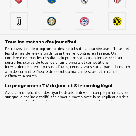
Tous les matchs d'aujourd'hui
Retrouvez tout le programme des matchs de la journée avec l'heure et
les chaînes de télévision diffusant les rencontres en France. Un
condensé de tous les résultats du jour mis à jour en temps réel pour
suivre les scores de tous les championnats et compétitions
internationales. Pour plus de détails, rendez-vous sur la page du match
afin de connaître l’heure de début du match, le score et le canal
diffusant le match.
Le programme TV du jour et Streaming légal
Avec la multiplication des ayants-droits, il devient compliqué de savoir
sur quelle chaîne est diffusée chaque match avec la multiplication des
abonnements. Nous indiquons pour toutes les rencontres retransmises
en France la ou les chaînes où vous pourrez regarder les matchs. Que
ce soit sur les chaînes gratuites de la TNT ou les chaînes payantes
(Canal +, BeIn Sports, Prime Vidéo, RMC Sport, etc.), vous serez
certains de ne rien rater de la planète football. Et si vous ne pouvez pas
être devant votre télévision au moment du match, nous vous
proposons le service de streaming qui diffusera le match légalement.