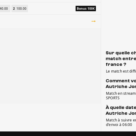
40.00
2
100.00
Bonus 100€
Sur quelle ch
match entre
france ?
Le match est dif
Comment voi
Autriche Jo
Match en streamin
SPORTS
À quelle dat
Autriche Jo
Match à suivre en
d'envoi à 06:00