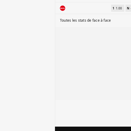
1
1.00
N
Toutes les stats de face à face