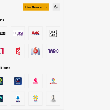
Live Score
urs
tions