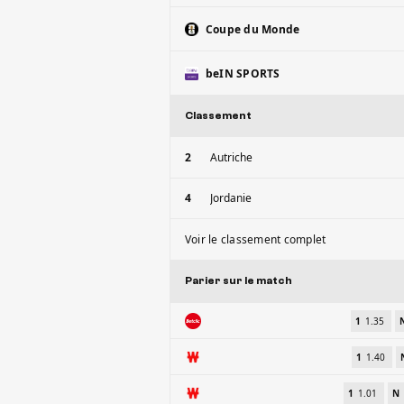
Coupe du Monde
beIN SPORTS
Classement
2
Autriche
4
Jordanie
Voir le classement complet
Parier sur le match
1
1.35
1
1.40
1
1.01
N