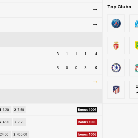
Top Clubs
3
1
1
1
4
3
0
0
3
0
N
4.20
2
7.50
Bonus 100€
N
4.90
2
7.25
bonus 100€
24.00
2
450.00
bonus 100€