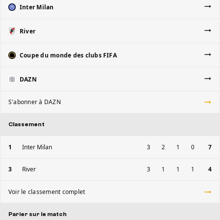
Inter Milan
River
Coupe du monde des clubs FIFA
DAZN
S'abonner à DAZN
Classement
1
Inter Milan
3
2
1
0
7
3
River
3
1
1
1
4
Voir le classement complet
Parier sur le match