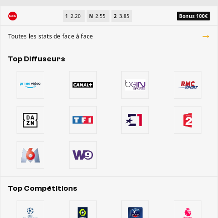
1
2.20
N
2.55
2
3.85
Bonus 100€
Toutes les stats de face à face
Top Diffuseurs
Top Compétitions