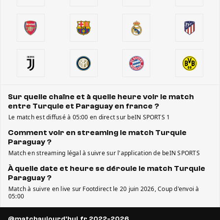
Sur quelle chaîne et à quelle heure voir le match
entre Turquie et Paraguay en france ?
Le match est diffusé à 05:00 en direct sur beIN SPORTS 1
Comment voir en streaming le match Turquie
Paraguay ?
Match en streaming légal à suivre sur l'application de beIN SPORTS
À quelle date et heure se déroule le match Turquie
Paraguay ?
Match à suivre en live sur Footdirect le 20 juin 2026, Coup d'envoi à
05:00
@matchaujourd'hui.fr 2022-2026