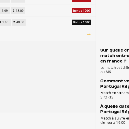
N
1.09
2
18.00
bonus 100€
N
1.00
2
40.00
Bonus 100€
Sur quelle ch
match entre
en france ?
Le match est dif
ou M6
Comment voi
Portugal Ré
Match en streamin
SPORTS
À quelle dat
Portugal Ré
Match à suivre en
d'envoi à 19:00