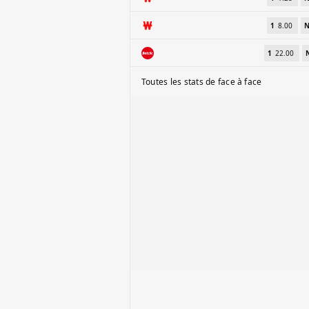
1
8.00
1
22.00
Toutes les stats de face à face