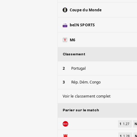
Coupe du Monde
beIN SPORTS
M6
Classement
2
Portugal
3
Rép. Dém. Congo
Voir le classement complet
Parier sur le match
1
1.27
N
1
1.28