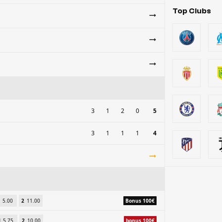
Top Clubs
3
1
2
0
5
3
1
1
1
4
5.00
2
11.00
Bonus 100€
N
5.75
2
10.00
bonus 100€