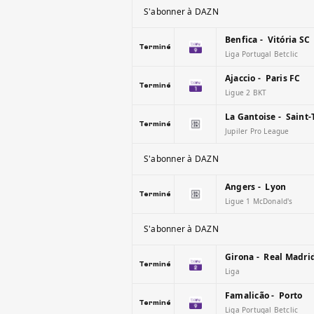
S'abonner à DAZN
Benfica - Vitória SC
Terminé
Liga Portugal Betclic
Ajaccio - Paris FC
Terminé
Ligue 2 BKT
La Gantoise - Saint-
Terminé
Jupiler Pro League
S'abonner à DAZN
Angers - Lyon
Terminé
Ligue 1 McDonald's
S'abonner à DAZN
Girona - Real Madri
Terminé
Liga
Famalicão - Porto
Terminé
Liga Portugal Betclic