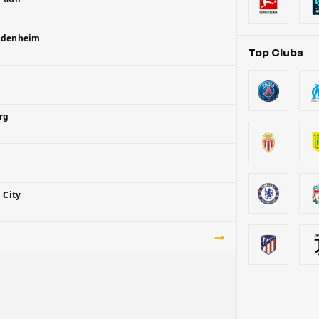
eidenheim
Top Clubs
rg
 City