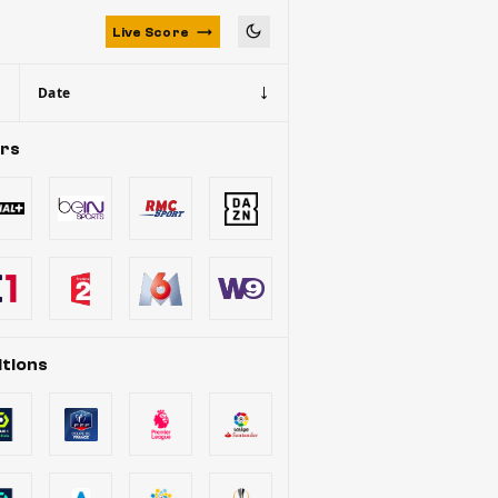
Live Score
Date
urs
tions