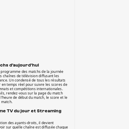
chs d'aujourd'hui
e programme des matchs de la journée
es chaînes de télévision diffusant les
ance. Un condensé de tous les résultats
r en temps réel pour suivre les scores de
nnats et compétitions internationales.
ails, rendez-vous sur la page du match
 l’heure de début du match, le score et le
e match.
e TV du jour et Streaming
tion des ayants-droits, il devient
oir sur quelle chaîne est diffusée chaque