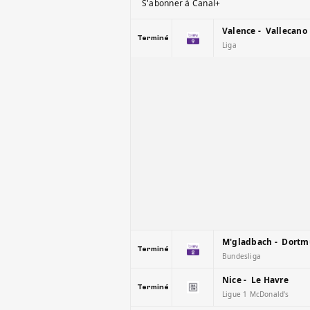
S'abonner à Canal+
Valence - Vallecano
Terminé
Liga
M'gladbach - Dort
Terminé
Bundesliga
Nice - Le Havre
Terminé
Ligue 1 McDonald's