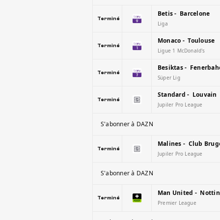
Betis - Barcelone
Terminé
Liga
Monaco - Toulouse
Terminé
Ligue 1 McDonald's
Besiktas - Fenerbah
Terminé
Süper Lig
Standard - Louvain
Terminé
Jupiler Pro League
S'abonner à DAZN
Malines - Club Brug
Terminé
Jupiler Pro League
S'abonner à DAZN
Man United - Nott
Terminé
Premier League