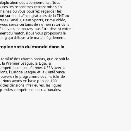
ltiplication des abonnements. Nous
outes les rencontres retransmises en
 chaînes où vous pourrez regarder les
it sur les chaînes gratuites de la TNT ou
tes (Canal +, BeIn Sports, Prime Vidéo,
 vous serez certains de ne rien rater de la
 Et si vous ne pouvez pas être devant votre
ment du match, nous vous proposons le
ming qui diffusera le match légalement.
ampionnats du monde dans la
totalité des championnats, que ce soit la
, la Premier League, la Liga, la
compétitions européennes UEFA avec la
ons, l’Europa League et la Conférence
trouverez le programme des matchs de
ui. Nous avons en base plus de 100
 des divisions inférieures, les ligues
 grandes compétions internationales.