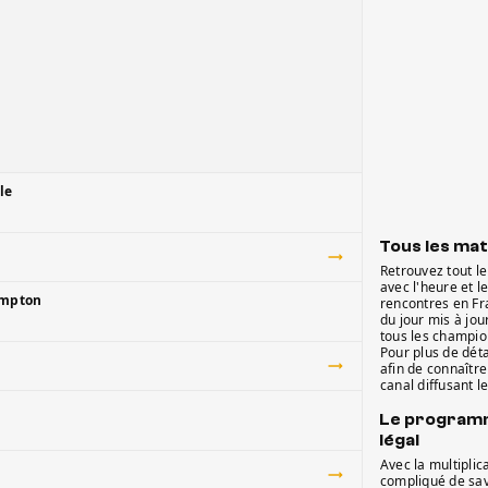
le
Tous les mat
Retrouvez tout l
avec l'heure et l
ampton
rencontres en Fr
du jour mis à jou
tous les champio
Pour plus de dét
afin de connaître
canal diffusant l
Le programm
légal
Avec la multiplica
compliqué de sav