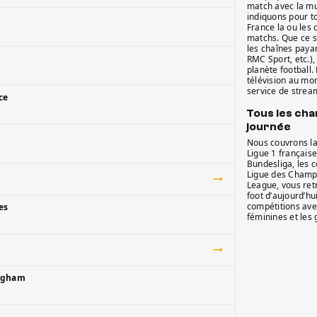
match avec la mu
indiquons pour t
France la ou les
matchs. Que ce so
les chaînes payan
RMC Sport, etc.),
planète football.
télévision au mo
service de strea
ce
Tous les ch
journée
Nous couvrons la 
Ligue 1 française
Bundesliga, les 
Ligue des Champi
League, vous re
foot d’aujourd’h
compétitions avec
es
féminines et les
ingham