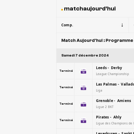
matchaujourd'hui
Comp.
Match Aujourd'hui : Programme 
Samedi 7 décembre 2024
Leeds - Derby
Terminé
League Championship
Las Palmas - Vallad
Terminé
Liga
Grenoble - Amiens
Terminé
Ligue 2 BKT
Pirates - Ahly
Terminé
Ligue des Champions de 
Leverkusen - Sankt 